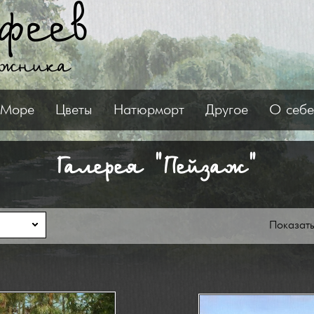
феев
ожника
Море
Цветы
Натюрморт
Другое
О себе
Галерея "Пейзаж"
Показат