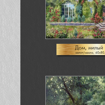
Дом, милый
холст/масло, 60х80