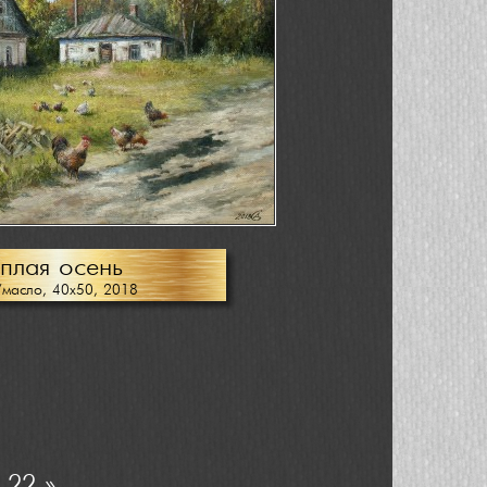
плая осень
/масло, 40х50, 2018
.
22
»