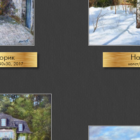
ворик
На
40х30, 2017
холст