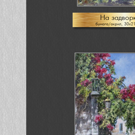
На задвор
бумага/акрил, 30х2