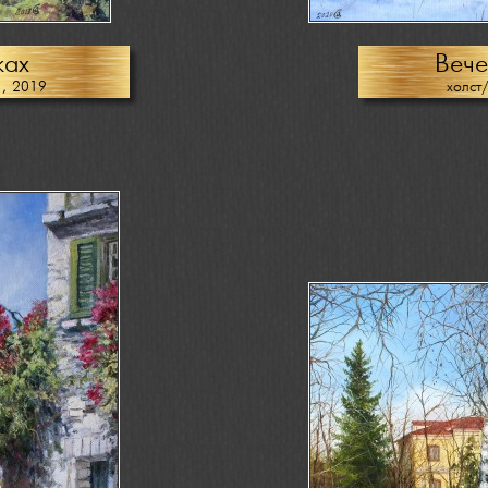
ках
Вече
1, 2019
холст