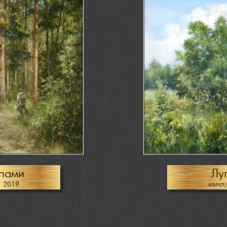
пами
Лу
, 2019
холст