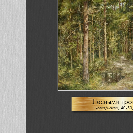
Лесными тро
холст/масло, 40х50