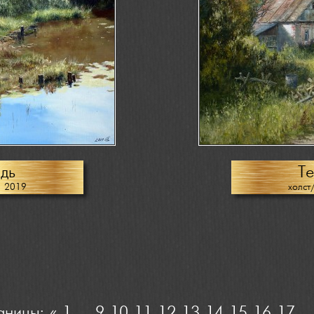
дь
Те
, 2019
холст
аницы:
«
1
...
9
10
11
12
13
14
15
16
17
..