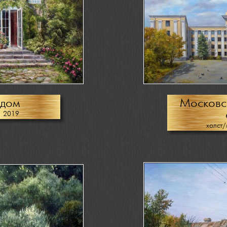
 дом
Московс
, 2019
холст/