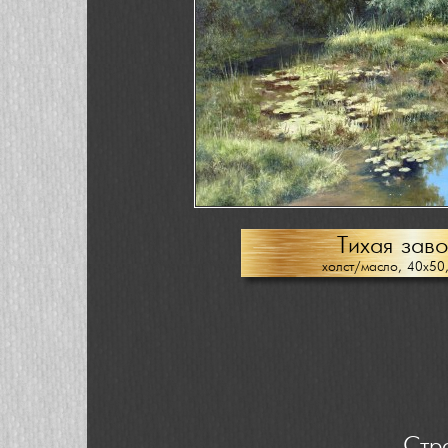
Тихая заво
холст/масло, 40х50
Стр