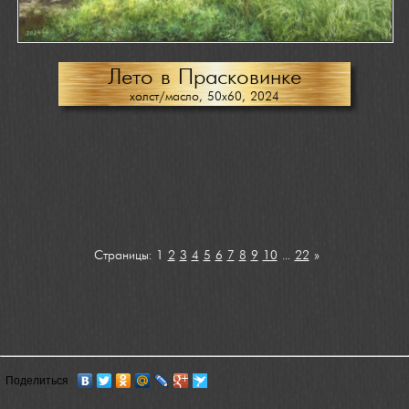
Лето в Прасковинке
холст/масло, 50х60, 2024
Страницы:
1
2
3
4
5
6
7
8
9
10
...
22
»
Поделиться